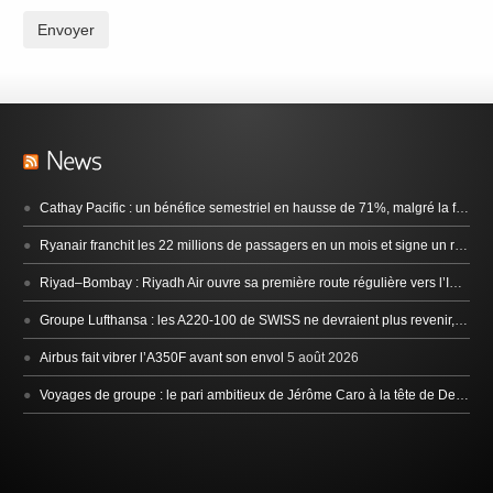
Envoyer
Cathay Pacific : un bénéfice semestriel en hausse de 71%, malgré la flambée du carburant
Ryanair franchit les 22 millions de passagers en un mois et signe un record en juillet
Riyad–Bombay : Riyadh Air ouvre sa première route régulière vers l’Inde
5 
Groupe Lufthansa : les A220-100 de SWISS ne devraient plus revenir, les CRJ-900 de CityLine bientôt en vente ?
Airbus fait vibrer l’A350F avant son envol
5 août 2026
Voyages de groupe : le pari ambitieux de Jérôme Caro à la tête de Destino Mundo et 37 Sud