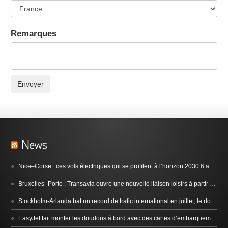
Remarques
Envoyer
Nice–Corse : ces vols électriques qui se profilent à l’horizon 2030
6 août 2026
Bruxelles–Porto : Transavia ouvre une nouvelle liaison loisirs à partir de décembre 2026
Stockholm-Arlanda bat un record de trafic international en juillet, le domestique décroche en Suède
EasyJet fait monter les doudous à bord avec des cartes d’embarquement dédiées