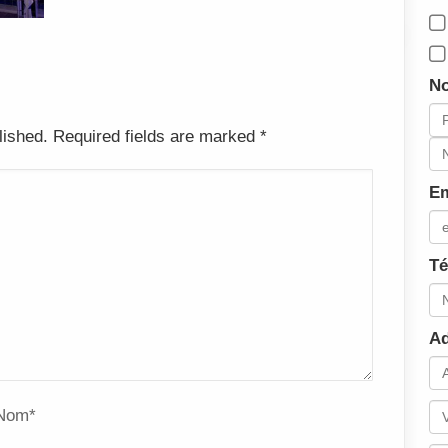
N
blished. Required fields are marked
*
Em
Té
Ad
Nom
*