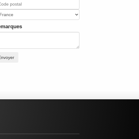
emarques
Envoyer