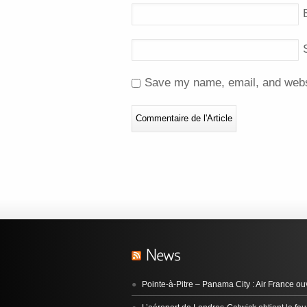
Save my name, email, and websi
Pointe‑à‑Pitre – Panama City : Air France ou