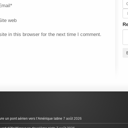
Email
*
Site web
R
te in this browser for the next time I comment.
vre un pont aérien vers l’Amérique latine
7 août 2026